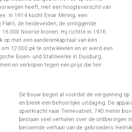
orwegen heeft, met een hoogteverschil van
ee. In 1914 kocht Einar Meling, een
 Flørli, de heidevelden, de omliggende
 16.000 Noorse kronen. Hij richtte in 1916
rk op met een aandelenkapitaal van één
 om 12.000 pk te ontwikkelen en er werd een
sche Eisen- und Stahlwerke in Duisburg,
emen en verkopen tegen een prijs die ten
De bouw begon al voordat de vergunning op
en bleek een behoorlijke uitdaging. De appa
spierkracht naar Ternevatnet, 740 meter bo
bestaan veel verhalen over de ontberingen i
beroemde verhaal van de gebroeders Helmikst