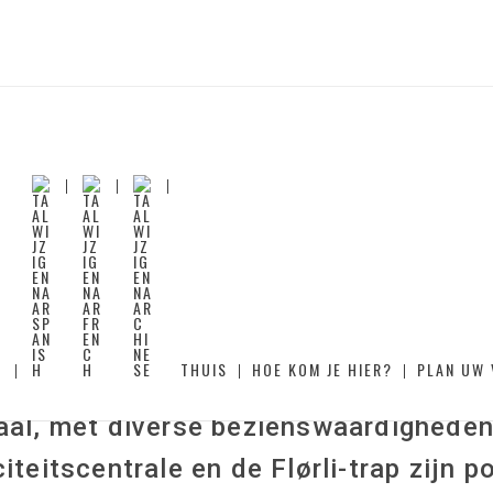
FLØRLI
en dorp Flørli in de Lysefjord vormt 
THUIS
HOE KOM JE HIER?
PLAN UW 
itscentralegemeenschap op kleine, ove
aal, met diverse bezienswaardigheden
citeitscentrale en de Flørli-trap zijn p