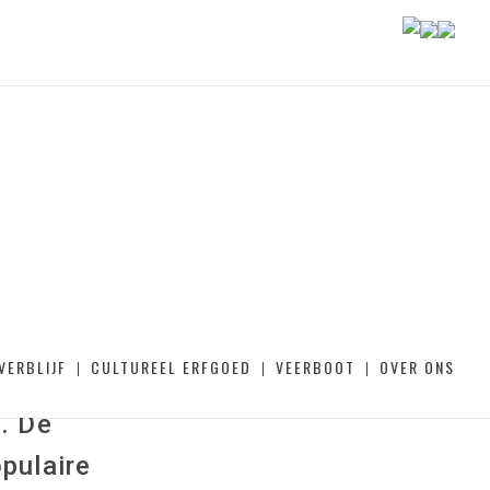
een complete
VERBLIJF
CULTUREEL ERFGOED
VEERBOOT
OVER ONS
rzichtelijke
. De
opulaire