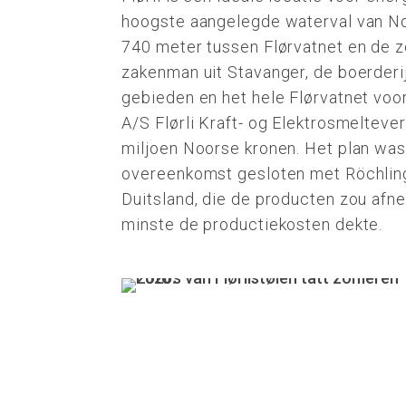
hoogste aangelegde waterval van No
740 meter tussen Flørvatnet en de z
zakenman uit Stavanger, de boerderij
gebieden en het hele Flørvatnet voor
A/S Flørli Kraft- og Elektrosmelteve
miljoen Noorse kronen. Het plan was
overeenkomst gesloten met Röchling
Duitsland, die de producten zou afn
minste de productiekosten dekte.