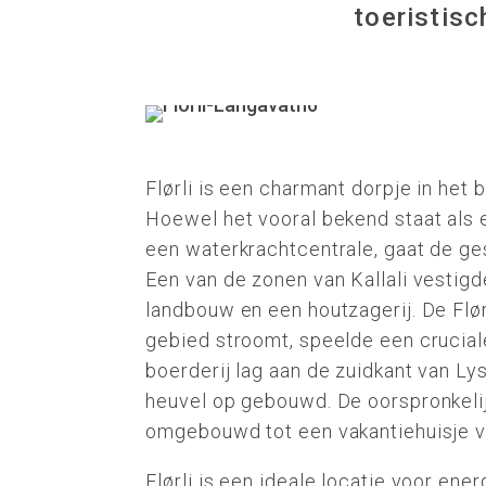
toeristisc
Flørli is een charmant dorpje in het
Hoewel het vooral bekend staat als
een waterkrachtcentrale, gaat de ges
Een van de zonen van Kallali vestigd
landbouw en een houtzagerij. De Flørl
gebied stroomt, speelde een cruciale
boerderij lag aan de zuidkant van L
heuvel op gebouwd. De oorspronkelij
omgebouwd tot een vakantiehuisje vo
Flørli is een ideale locatie voor en