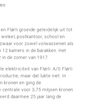
ies
n Flørli groeide geleidelijk uit tot
winkel, postkantoor, school en
s zwaar voor zowel volwassenen als
 12 kamers in de barakken. Het
2 in de zomer van 1917.
 elektriciteit van Flørli. A/S Flørli
oductie, maar dat lukte niet. In
n kronen en ging de
de centrale voor 3,75 miljoen kronen
 werd daarmee 25 jaar lang de