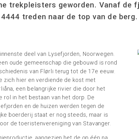
he trekpleisters geworden. Vanaf de f
4444 treden naar de top van de berg.
 binnenste deel van Lysefjorden, Noorwegen.
 een oude gemeenschap die gebouwd is rond
chiedenis van Flørli terug tot de 17e eeuw.
e zich hier en verdiende de kost met
iåna, een belangrijke rivier die door het
 rol in het bestaan van het dorp. De
ysefjorden en de huizen werden tegen de
ke boerderij staat er nog steeds, maar is
or de toeristenvereniging van Stavanger.
ergieproductie, aangezien het de op één na