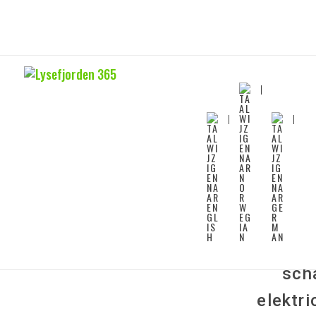
Het afgeleg
elektricite
sch
elektri