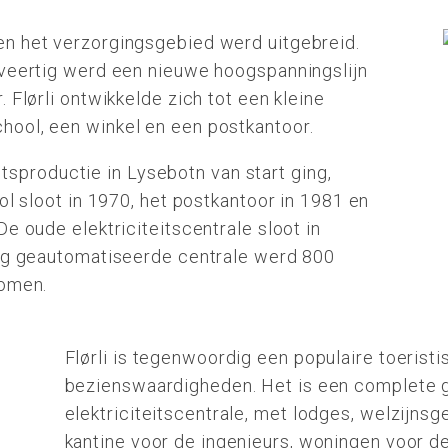
en het verzorgingsgebied werd uitgebreid.
 veertig werd een nieuwe hoogspanningslijn
 Flørli ontwikkelde zich tot een kleine
hool, een winkel en een postkantoor.
teitsproductie in Lysebotn van start ging,
ol sloot in 1970, het postkantoor in 1981 en
e oude elektriciteitscentrale sloot in
dig geautomatiseerde centrale werd 800
nomen.
Flørli is tegenwoordig een populaire toeris
bezienswaardigheden. Het is een complete
elektriciteitscentrale, met lodges, welzijns
kantine voor de ingenieurs, woningen voor d