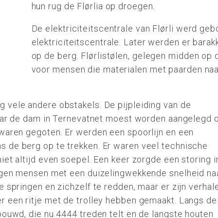
hun rug de Flørlia op droegen.
De elektriciteitscentrale van Flørli werd geb
elektriciteitscentrale. Later werden er bara
op de berg. Flørlistølen, gelegen midden op 
voor mensen die materialen met paarden naa
 vele andere obstakels. De pijpleiding van de
 naar de dam in Ternevatnet moest worden aangelegd 
 waren gegoten. Er werden een spoorlijn en een
 de berg op te trekken. Er waren veel technische
iet altijd even soepel. Een keer zorgde een storing i
negen mensen met een duizelingwekkende snelheid na
e springen en zichzelf te redden, maar er zijn verhal
r een ritje met de trolley hebben gemaakt. Langs de
bouwd, die nu 4444 treden telt en de langste houten