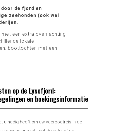
 door de fjord en
rige zeehonden (ook wel
erijen.
 met een extra overnachting
hillende lokale
ilen, boottochten met een
sten op de Lysefjord:
regelingen en boekingsinformatie
at u nodig heeft om uw veerbootreis in de
als passagier reist, met de auto, of de