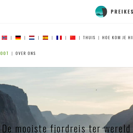
THUIS
HOE KOM JE HI
BOOT
OVER ONS
De mooiste fjordreis ter wereld