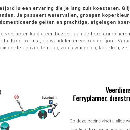
fjord is een ervaring die je lang zult koesteren. Glij
anden.
Je passeert watervallen, groepen koperkleu
domesticeerde geiten en prachtige, afgelegen boerd
de veerboten kunt u een bezoek aan de fjord combineren
botn. Kom tot rust, ga wandelen en verken de fjord.
Versc
niseerde activiteiten aan, zoals wandelen, kajakken, ze
Veerdien
Ferryplanner, dienst
Op deze pagina vindt u alles w
Lysefjord te plannen – of u nu 