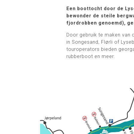
Een boottocht door de Lyse
bewonder de steile bergw
fjordrobben genoemd), ge
Door gebruik te maken van 
in Songesand, Flørli of Lyse
touroperators bieden georga
rubberboot en meer.