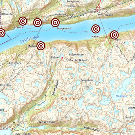






