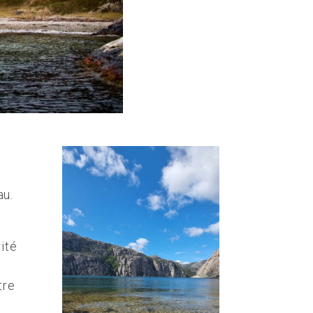
e
au.
rité
e
tre