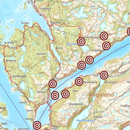










