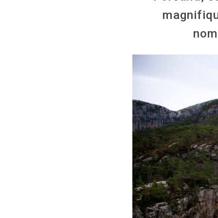
magnifique
nomb