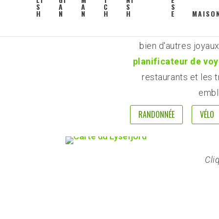
MAISO
Il offre un large év
suggestions.
itinérai
bien d'autres joyau
planificateur de vo
restaurants et les 
embl
RANDONNÉE
VÉLO
Cli