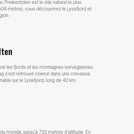
 Preikestolen est le site naturel le plus
04 mètres, vous découvrirez le Lysefjord et
gion.
lten
nné les fjords et les montagnes norvégiennes.
rag s'est retrouvé coincé dans une crevasse,
nable sur le Lysefjord, long de 42 km.
s du monde, jusqu'à 750 mètres d'altitude. En