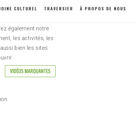
MOINE CULTUREL
TRAVERSIER
À PROPOS DE NOUS
s avons rassemblé nos
stolen, Kjerag, Flørli et
erez également notre
nt, les activités, les
ussi bien les sites
vrir.
VIDÉOS MARQUANTES
ion.