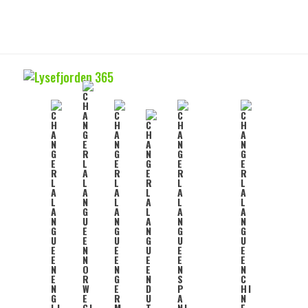
P
S
Le Lysefjord, long de 42