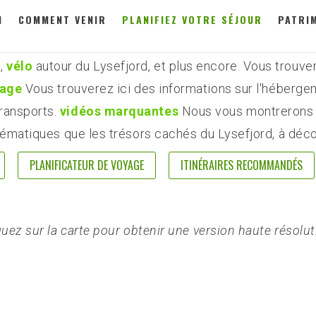
N
COMMENT VENIR
PLANIFIEZ VOTRE SÉJOUR
PATRI
entail d'attractions et d'activités. Sur cette page, nou
res recommandés
, informations sur
randonnée
à Preike
x,
vélo
autour du Lysefjord, et plus encore. Vous trouv
yage
Vous trouverez ici des informations sur l'hébergeme
transports.
vidéos marquantes
Nous vous montrerons a
ématiques que les trésors cachés du Lysefjord, à décou
PLANIFICATEUR DE VOYAGE
ITINÉRAIRES RECOMMANDÉS
quez sur la carte pour obtenir une version haute résolut