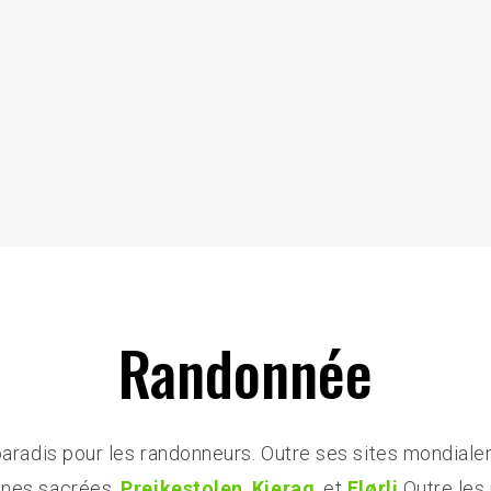
Randonnée
paradis pour les randonneurs. Outre ses sites mondialem
nes sacrées.
Preikestolen
,
Kjerag
, et
Flørli
Outre les