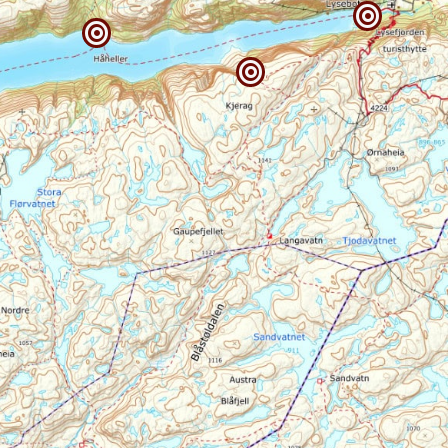


