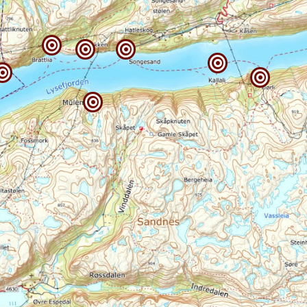






