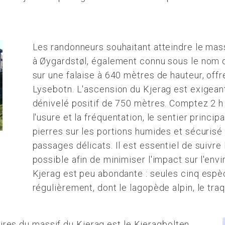
Les randonneurs souhaitant atteindre le mas
à Øygardstøl, également connu sous le nom d
sur une falaise à 640 mètres de hauteur, offr
Lysebotn. L'ascension du Kjerag est exigeante
dénivelé positif de 750 mètres. Comptez 2 h 
l'usure et la fréquentation, le sentier princi
pierres sur les portions humides et sécurisé
passages délicats. Il est essentiel de suivre 
possible afin de minimiser l'impact sur l'env
Kjerag est peu abondante : seules cinq espè
régulièrement, dont le lagopède alpin, le tra
ires du massif du Kjerag est le Kjeragbolten,