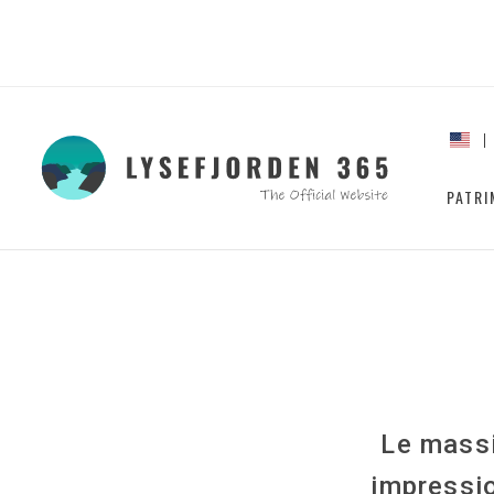
PATRI
Le massi
impressio