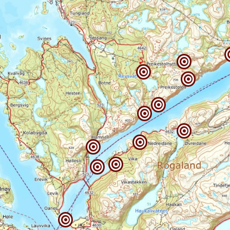










