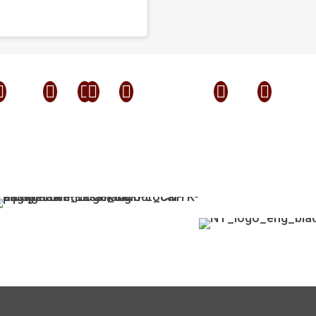






