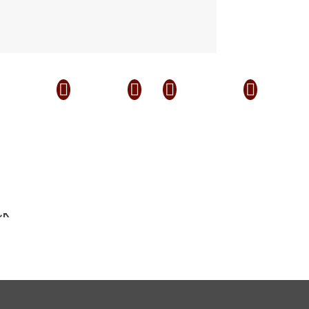



