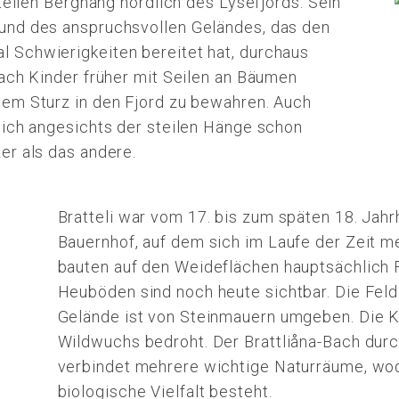
steilen Berghang nördlich des Lysefjords. Sein
und des anspruchsvollen Geländes, das den
 Schwierigkeiten bereitet hat, durchaus
nach Kinder früher mit Seilen an Bäumen
nem Sturz in den Fjord zu bewahren. Auch
sich angesichts der steilen Hänge schon
er als das andere.
Bratteli war vom 17. bis zum späten 18. Jahr
Bauernhof, auf dem sich im Laufe der Zeit m
bauten auf den Weideflächen hauptsächlich F
Heuböden sind noch heute sichtbar. Die Felde
Gelände ist von Steinmauern umgeben. Die Ku
Wildwuchs bedroht. Der Brattliåna-Bach dur
verbindet mehrere wichtige Naturräume, wod
biologische Vielfalt besteht.