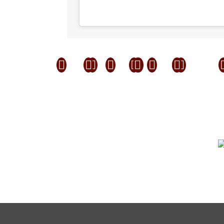










