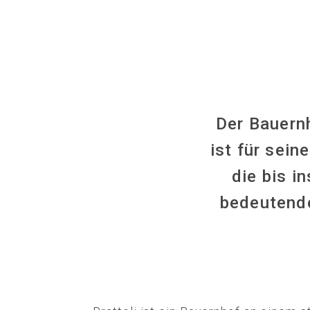
Der Bauernh
ist für sein
die bis i
bedeutende