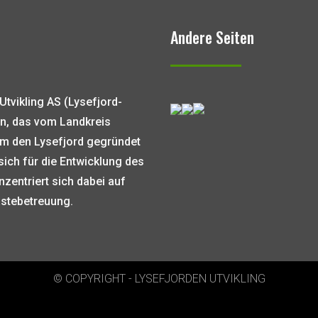
Andere Seiten
Utvikling AS (Lysefjord-
n, das vom Landkreis
m den Lysefjord gegründet
sich für die Entwicklung des
zentriert sich dabei auf
ästebetreuung.
© COPYRIGHT - LYSEFJORDEN UTVIKLING