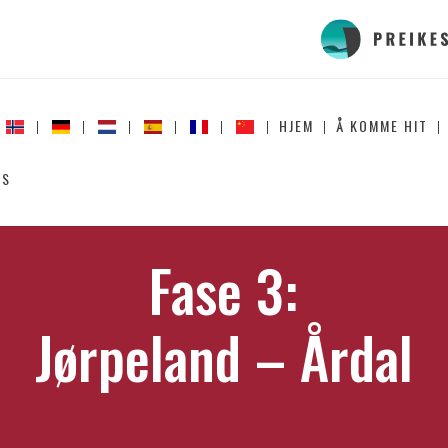
HJEM
Å KOMME HIT
SS
Fase 3:
Jørpeland – Årdal