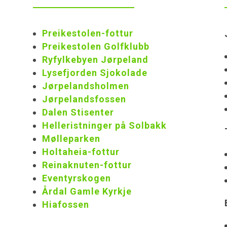
Preikestolen-fottur
Preikestolen Golfklubb
Ryfylkebyen Jørpeland
Lysefjorden Sjokolade
Jørpelandsholmen
Jørpelandsfossen
Dalen Stisenter
Helleristninger på Solbakk
Mølleparken
Holtaheia-fottur
Reinaknuten-fottur
Eventyrskogen
Årdal Gamle Kyrkje
Hiafossen