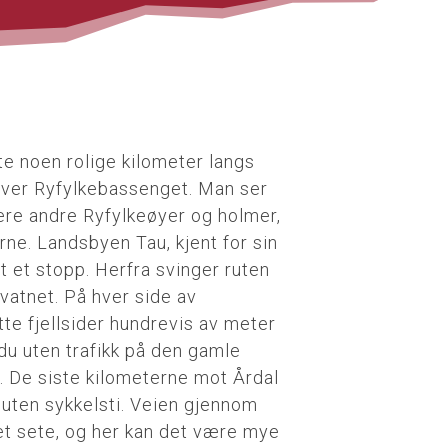
te noen rolige kilometer langs
 over Ryfylkebassenget. Man ser
ere andre Ryfylkeøyer og holmer,
rne. Landsbyen Tau, kjent for sin
t et stopp. Herfra svinger ruten
vatnet. På hver side av
te fjellsider hundrevis av meter
du uten trafikk på den gamle
r. De siste kilometerne mot Årdal
 uten sykkelsti. Veien gjennom
t sete, og her kan det være mye