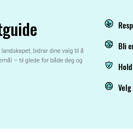
stguide
Resp
Bli 
landskapet, bidrar dine valg til å
emål – til glede for både deg og
Hold
Velg