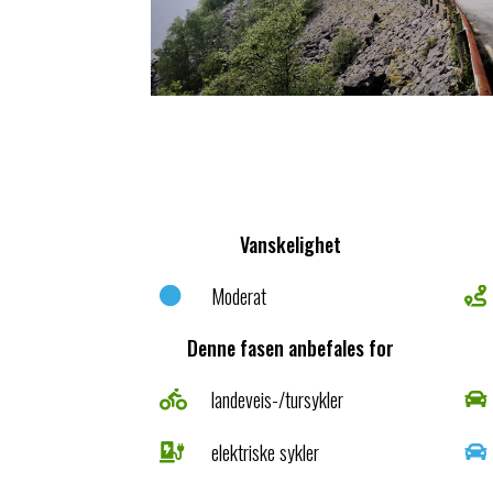
Vanskelighet
Moderat


Denne fasen anbefales for
landeveis-/tursykler


elektriske sykler

