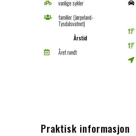
vanlige sykler


familier (Jørpeland-

Tysdalsvatnet)

Årstid

Året rundt


Praktisk informasjon