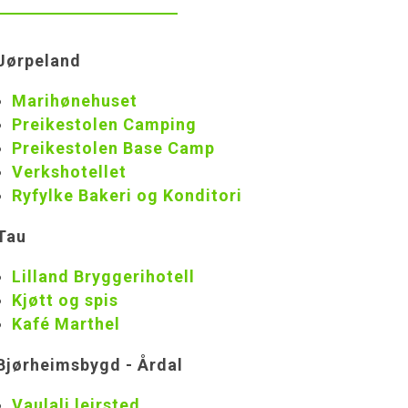
Jørpeland
Marihønehuset
Preikestolen Camping
Preikestolen Base Camp
Verkshotellet
Ryfylke Bakeri og Konditori
Tau
Lilland Bryggerihotell
Kjøtt og spis
Kafé Marthel
Bjørheimsbygd - Årdal
Vaulali leirsted