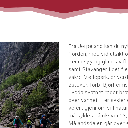
Fra Jørpeland kan du ny
fjorden, med vid utsikt
Rennesøy og glimt av fl
samt Stavanger i det fje
vakre Møllepark, er verd
østover, forbi Bjørheims
Tysdalsvatnet rager brat
over vannet. Her sykler 
veien, gjennom vill natu
må sykles på riksvei 13,
Målandsdalen går over e