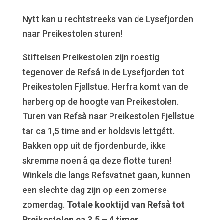
Nytt kan u rechtstreeks van de Lysefjorden
naar Preikestolen sturen!
Stiftelsen Preikestolen zijn roestig
tegenover de Refså in de Lysefjorden tot
Preikestolen Fjellstue. Herfra komt van de
herberg op de hoogte van Preikestolen.
Turen van Refså naar Preikestolen Fjellstue
tar ca 1,5 time and er holdsvis lettgått.
Bakken opp uit de fjordenburde, ikke
skremme noen å ga deze flotte turen!
Winkels die langs Refsvatnet gaan, kunnen
een slechte dag zijn op een zomerse
zomerdag.
Totale kooktijd van Refså tot
Preikestolen ca 3,5 – 4 timer
.