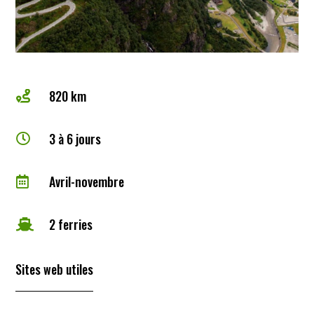
820 km

3 à 6 jours

Avril-novembre

2 ferries

Sites web utiles