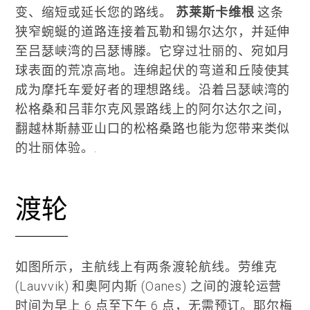
变、缩短或延长您的路线。
苏莱斯卡维根
这条
狭窄蜿蜒的道路连接着瓦勒和锡尔达尔，并延伸
至吕瑟峡湾的吕瑟博滕。它穿过壮丽的、宛如月
球表面的荒凉高地。连绵起伏的弯道和丘陵使其
成为摩托车爱好者的理想路线。沿着吕瑟峡湾的
松格桑和吕菲尔克风景路线上的阿尔达尔之间，
翻越林斯赫亚山口的松格桑路也能为您带来类似
的壮丽体验。.
渡轮
如图所示，主航线上有两条渡轮航线。劳维克
(Lauvvik) 和奥阿内斯 (Oanes) 之间的渡轮运营
时间为早上 6 点至下午 6 点，无需预订。耶尔梅