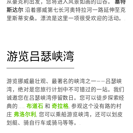
从豪克利出发，您将进入风景如画的山谷。
塞特
斯达尔
沿着挪威第七长河奥特拉河一路延伸至克
里斯蒂安桑。漂流是这里一项很受欢迎的活动。.
游览吕瑟峡湾
游览挪威最壮观、最著名的峡湾之一——吕瑟峡
湾，绝对是您旅行计划中不可错过的一站。我们
诚邀您在吕瑟峡湾停留数日。您可以徒步探索经
典的……
布道石
和
奇拉格
, 参观这个没有路的村
庄
弗洛尔利
, 您可以乘船游览峡湾，还可以划皮
划艇、骑自行车或骑马等等。.