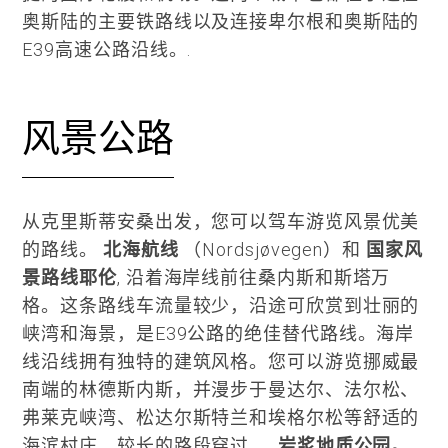
奥斯陆的主要铁路线以及连接卑尔根和奥斯陆的
E39高速公路沿线。.
风景公路
从克里斯蒂安桑出发，您可以驾车游览风景优美
的路线。
北海航线
（Nordsjøvegen）和
国家风
景路线耶伦
, 沿着海岸线前往桑内斯和斯塔万
格。这条路线车流量较少，沿途可欣赏到壮丽的
峡湾和海景，是E39公路的绝佳替代路线。海岸
线沿线拥有独特的建筑风格。您可以游览挪威最
南端的林德斯内斯，并漫步于曼达尔、法尔松、
弗莱克峡湾、松达尔斯特兰和埃格尔松等舒适的
海滨村庄。较长的路段穿过……
岩浆地质公园。.