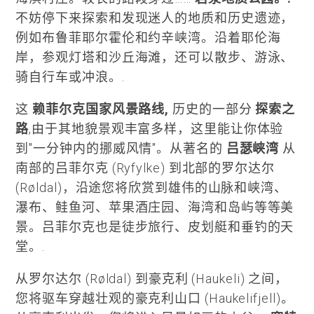
不妨停下来探索和发现迷人的地质和历史遗迹，
例如布鲁菲耶尔霍伦和约辛峡湾。沿着耶伦海
岸，参观灯塔和沙丘海滩，还可以散步、游泳、
骑自行车或冲浪。.
这
赖菲尔克国家风景路线,
历史的一部分
探索之
路
,由于其地貌景观丰富多样，这里能让你体验
到"一分钟内的挪威风情"。从著名的
吕瑟峡湾
从
南部的吕菲尔克 (Ryfylke) 到北部的罗尔达尔
(Røldal)，沿途您将欣赏到雄伟的山脉和峡湾、
瀑布、鲑鱼河、苹果酒庄园、海湾和岛屿等等美
景。吕菲尔克也是徒步旅行、皮划艇和垂钓的天
堂。.
从罗尔达尔 (Røldal) 到豪克利 (Haukeli) 之间，
您将驱车穿越壮观的豪克利山口 (Haukelifjell)。