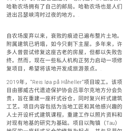
哈勒农场拥有了自己的邮局。哈勒农场也是人们
进出吕瑟峡湾时过夜的地方。.
自农场废弃以来，衰败的痕迹已遍布整片土地。
附属建筑已坍塌，如今只剩下主屋。多年来，许
多人曾尝试修复这座古老的房屋，但都以失败告
终。然而，现在一些私人机构正努力启动一项修
复项目，希望将该地开发成旅游景点。.
2019年，"Reis løa på Håheller"项目竣工。该项
目由挪威古代遗迹保护协会吕菲尔克地方分会负
责，旨在重建一座杆式谷仓，同时复兴杆式建筑
工艺。项目内容包括为当地工匠和其他感兴趣的
人士开设杆式建筑课程，重建工作以照片资料和
对现有地基的研究为基础。项目以陶镇（Tau）