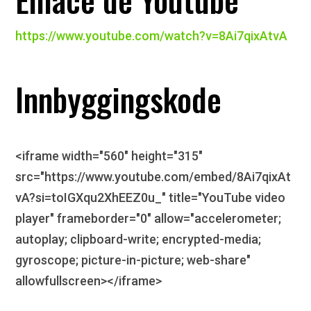
https://www.youtube.com/watch?v=8Ai7qixAtvA
Innbyggingskode
<iframe width="560" height="315"
src="https://www.youtube.com/embed/8Ai7qixAt
vA?si=toIGXqu2XhEEZ0u_" title="YouTube video
player" frameborder="0" allow="accelerometer;
autoplay; clipboard-write; encrypted-media;
gyroscope; picture-in-picture; web-share"
allowfullscreen></iframe>