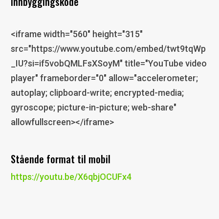
Innbyggingskode
<iframe width="560" height="315"
src="https://www.youtube.com/embed/twt9tqWp
_IU?si=if5vobQMLFsXSoyM" title="YouTube video
player" frameborder="0" allow="accelerometer;
autoplay; clipboard-write; encrypted-media;
gyroscope; picture-in-picture; web-share"
allowfullscreen></iframe>
Stående format til mobil
https://youtu.be/X6qbjOCUFx4