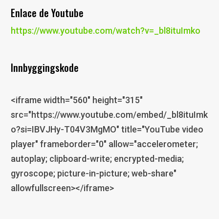
Enlace de Youtube
https://www.youtube.com/watch?v=_bl8ituImko
Innbyggingskode
<iframe width="560" height="315"
src="https://www.youtube.com/embed/_bl8ituImk
o?si=IBVJHy-T04V3MgMO" title="YouTube video
player" frameborder="0" allow="accelerometer;
autoplay; clipboard-write; encrypted-media;
gyroscope; picture-in-picture; web-share"
allowfullscreen></iframe>