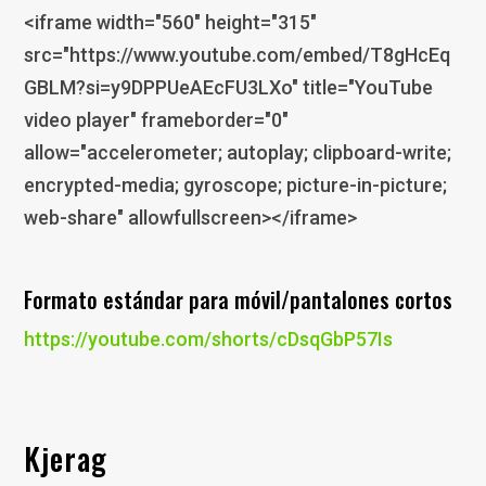
<iframe width="560" height="315"
src="https://www.youtube.com/embed/T8gHcEq
GBLM?si=y9DPPUeAEcFU3LXo" title="YouTube
video player" frameborder="0"
allow="accelerometer; autoplay; clipboard-write;
encrypted-media; gyroscope; picture-in-picture;
web-share" allowfullscreen></iframe>
Formato estándar para móvil/pantalones cortos
https://youtube.com/shorts/cDsqGbP57Is
Kjerag