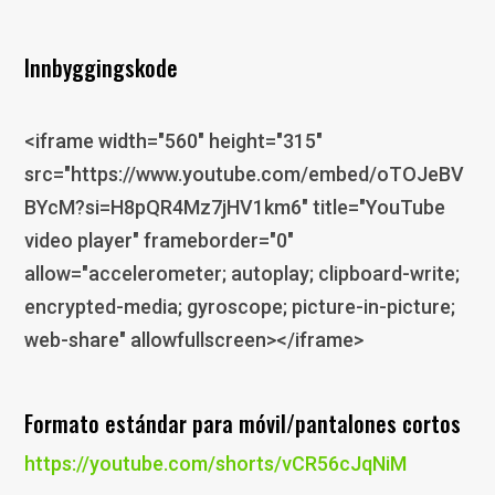
Innbyggingskode
<iframe width="560" height="315"
src="https://www.youtube.com/embed/oTOJeBV
BYcM?si=H8pQR4Mz7jHV1km6" title="YouTube
video player" frameborder="0"
allow="accelerometer; autoplay; clipboard-write;
encrypted-media; gyroscope; picture-in-picture;
web-share" allowfullscreen></iframe>
Formato estándar para móvil/pantalones cortos
https://youtube.com/shorts/vCR56cJqNiM