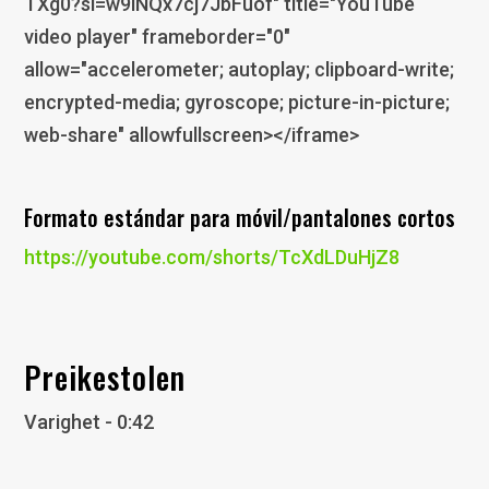
TXg0?si=w9lNQx7cj7JbFuof" title="YouTube
video player" frameborder="0"
allow="accelerometer; autoplay; clipboard-write;
encrypted-media; gyroscope; picture-in-picture;
web-share" allowfullscreen></iframe>
Formato estándar para móvil/pantalones cortos
https://youtube.com/shorts/TcXdLDuHjZ8
Preikestolen
Varighet - 0:42