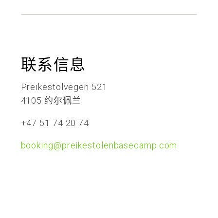
联系信息
Preikestolvegen 521
4105 约尔佩兰
+47 51 74 20 74
booking@preikestolenbasecamp.com