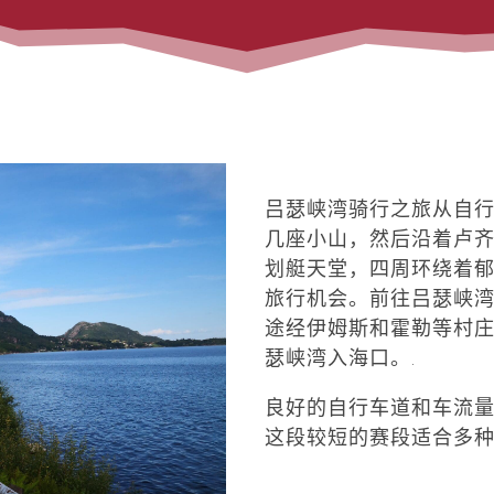
吕瑟峡湾骑行之旅从自
几座小山，然后沿着卢齐
划艇天堂，四周环绕着
旅行机会。前往吕瑟峡
途经伊姆斯和霍勒等村
瑟峡湾入海口。.
良好的自行车道和车流
这段较短的赛段适合多种