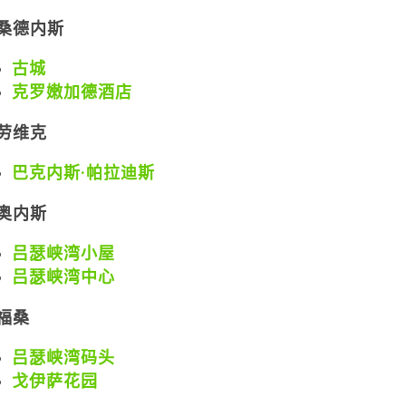
桑德内斯
古城
克罗嫩加德酒店
劳维克
巴克内斯·帕拉迪斯
奥内斯
吕瑟峡湾小屋
吕瑟峡湾中心
福桑
吕瑟峡湾码头
戈伊萨花园