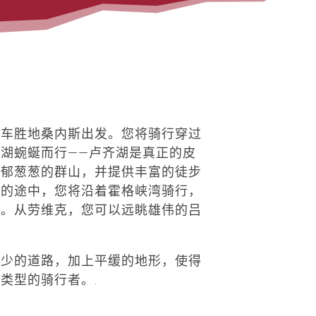
行车胜地桑内斯出发。您将骑行穿过
湖蜿蜒而行——卢齐湖是真正的皮
郁郁葱葱的群山，并提供丰富的徒步
湾的途中，您将沿着霍格峡湾骑行，
庄。从劳维克，您可以远眺雄伟的吕
量少的道路，加上平缓的地形，使得
类型的骑行者。.