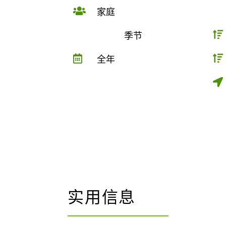
家庭

季节

全年



实用信息