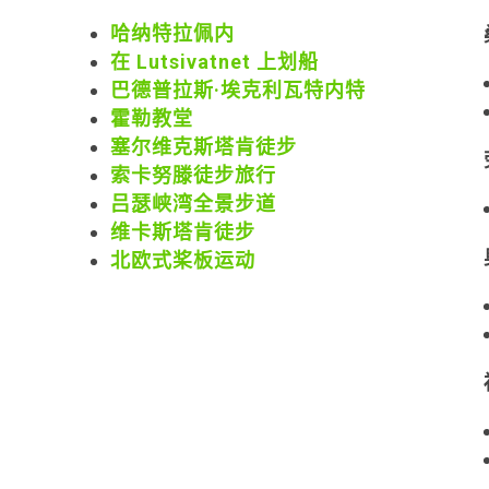
哈纳特拉佩内
在 Lutsivatnet 上划船
巴德普拉斯·埃克利瓦特内特
霍勒教堂
塞尔维克斯塔肯徒步
索卡努滕徒步旅行
吕瑟峡湾全景步道
维卡斯塔肯徒步
北欧式桨板运动